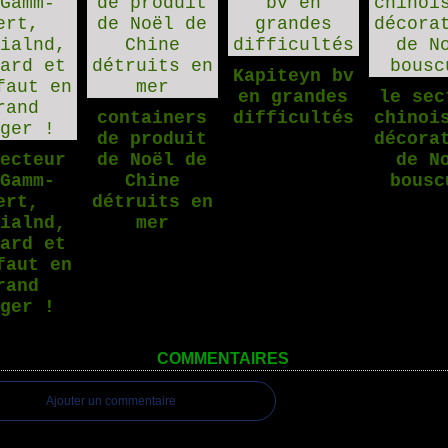
Kapiteyn bv
en grandes
le sec
containers
difficultés
chinoi
de produit
décora
secteur
de Noël de
de N
 Gamm-
Chine
bousc
ert,
détruits en
dialnd,
mer
bard et
faut en
rand
nger !
COMMENTAIRES
Ajouter un commentaire