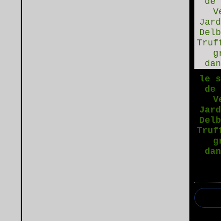
le 
de
V
Jar
Del
Truf
g
da