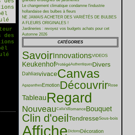
Le changement climatique condamne l'industrie
hollandaise des bulbes à fleurs
NE JAMAIS ACHETER DES VARIÉTÉS DE BULBES
A FLEURS ORIGINALES !
teur
Jardineries : revoyez vos budgets achats pour cet
Automne 2026
s des
tions
CATÉGORIES
oël
Savoir
Innovations
ulé
VIDEOS
Keukenhof
Divers
Protégé
Authentiques
Canvas
vivace
Dahlias
Découvrir
Emotion
Rose
Agapanthes
Regard
Tableau
Nouveau
Bouquet
Romance
Calla's
Clin d'oeil
Tendresse
Sous-bois
Affiche
Décoration
Dictons