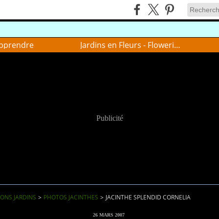
pprendre
Jardins en Fleurs - Flowering gardens
Publicité
IONS JARDINS
>
PHOTOS JACINTHES
>
JACINTHE SPLENDID CORNELIA
26 MARS 2007