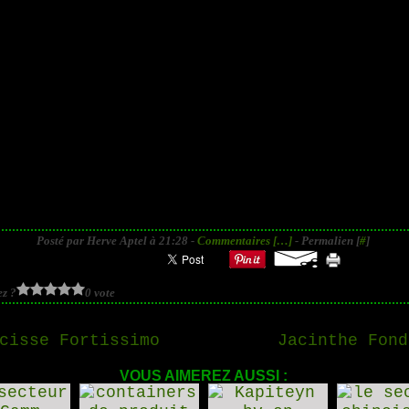
Posté par Herve Aptel à 21:28 -
Commentaires [
…
]
- Permalien [
#
]
z ?
0 vote
cisse Fortissimo
Jacinthe Fond
VOUS AIMEREZ AUSSI :