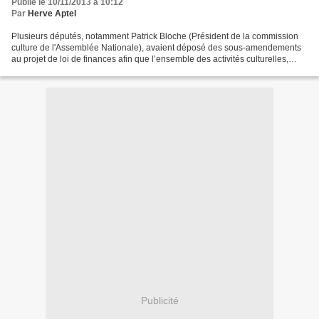
Publié le 10/11/2013 à 10:12
Par
Herve Aptel
Plusieurs députés, notamment Patrick Bloche (Président de la commission
culture de l'Assemblée Nationale), avaient déposé des sous-amendements
au projet de loi de finances afin que l’ensemble des activités culturelles,
puissent bénéficier d’un taux réduit....
Publicité