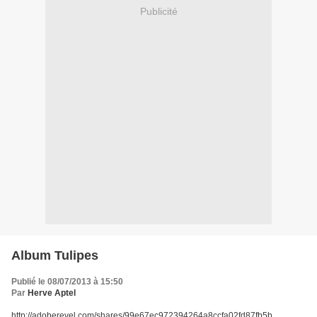
Publicité
Album Tulipes
Publié le 08/07/2013 à 15:50
Par
Herve Aptel
http://adoberevel.com/shares/99e67ec972394264a8ccfa02fd87fb5b