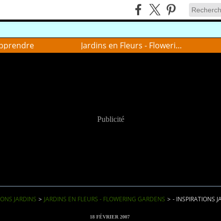
pprendre
Jardins en Fleurs - Flowering gardens
Publicité
IONS JARDINS
>
JARDINS EN FLEURS - FLOWERING GARDENS
>
- INSPIRATIONS J
18 FÉVRIER 2007