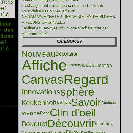
Le changement climatique condamne l'industrie
hollandaise des bulbes à fleurs
NE JAMAIS ACHETER DES VARIÉTÉS DE BULBES
A FLEURS ORIGINALES !
teur
Jardineries : revoyez vos budgets achats pour cet
s des
Automne 2026
tions
CATÉGORIES
oël
ulé
Nouveau
Décoration
Affiche
Emotion
VIDEOS
Dictons
Regard
Canvas
sphère
Innovations
Savoir
Keukenhof
Dahlias
Couleurs
Clin d'oeil
vivace
Rose
Découvrir
Bouquet
Sous-bois
Divers
Romance
Protégé
Calla's
Authentiques