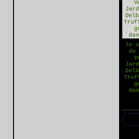
le 
de
V
Jar
Del
Truf
g
da