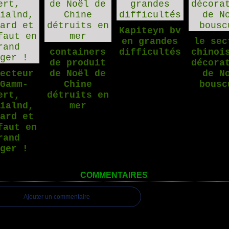
Kapiteyn bv
en grandes
le sec
containers
difficultés
chinoi
de produit
décora
secteur
de Noël de
de N
 Gamm-
Chine
bousc
ert,
détruits en
dialnd,
mer
bard et
faut en
rand
nger !
COMMENTAIRES
Ajouter un commentaire