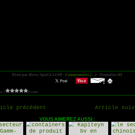
Posté par Herve Aptel à 12:08 -
Commentaires [
…
]
- Permalien [
#
]
z ?
0 vote
icle précédent
Article suiv
VOUS AIMEREZ AUSSI :