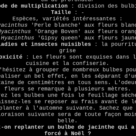
ode de multiplication :
division des bulb
Taille :
-
Espèces, variétés intéressantes :
yacinthus
'Perle blanche' aux fleurs blan
Hyacinthus
'Orange Boven' aux fleurs oran
-
Hyacinthus
'Gipsy queen' aux fleurs jaun
ladies et insectes nuisibles :
la pourrit
grise
oxicité :
Les fleurs sont exquises dans 
cuisine et la confiserie.
'hésitez à grouper de nombreux bulbes po
éaliser un bel effet, en les séparant d'u
zaine de centimètres en tous sens. L'odeu
fleurs se remarque à plusieurs mètres.
rez les bulbes une fois le feuillage séch
aissez-les se reposer au frais avant de l
planter à l'automne suivante. Sachez que
loraison suivante sera de toute façon moi
belle.
t-on replanter un bulbe de jacinthe qui a
forcé à Noël ?