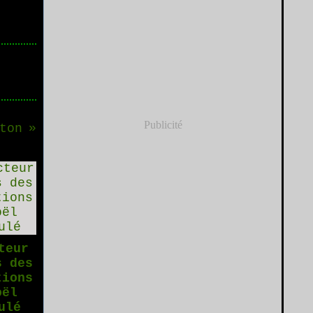
Publicité
ton
teur
s des
tions
oël
ulé