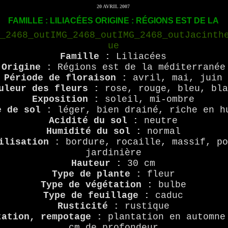
20 AVRIL 2007
FAMILLE : LILIACÉES ORIGINE : RÉGIONS EST DE LA
Famille :
Liliacées
Origine :
Régions est de la méditerranée
Période de floraison :
avril, mai, juin
uleur des fleurs :
rose, rouge, bleu, bl
Exposition :
soleil, mi-ombre
e de sol :
léger, bien drainé, riche en h
Acidité du sol :
neutre
Humidité du sol :
normal
ilisation :
bordure, rocaille, massif, p
jardinière
Hauteur :
30 cm
Type de plante :
fleur
Type de végétation :
bulbe
Type de feuillage :
caduc
Rusticité :
rustique
tation, rempotage :
plantation en automne
cm de profondeur