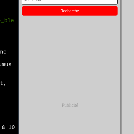
anc
umus
ot,
Publicité
 à 10