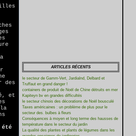
illes
ches
ges
es
ure
la
ARTICLES RÉCENTS
ur
ne
le secteur de Gamm-Vert, Jardialnd, Delbard et
r des
Truffaut en grand danger !
containers de produit de Noël de Chine détruits en mer
é, et
Kapiteyn bv en grandes difficultés
es
le secteur chinois des décorations de Noël bousculé
Taxes américaines : un problème de plus pour le
 la
secteur des. bulbes à fleurs
ns
Conséquences à moyen et long terme des hausses de
température dans le secteur du jardin
 été
La qualité des plantes et plants de légumes dans les
grandes enseignes de jardineries