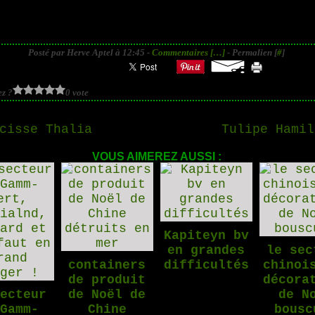
Posté par Herve Aptel à 12:45 -
Commentaires [
…
]
- Permalien [
#
]
z ?
0 vote
cisse Thalia
Tulipe Hamil
VOUS AIMEREZ AUSSI :
Kapiteyn bv
en grandes
le sec
containers
difficultés
chinoi
de produit
décora
secteur
de Noël de
de N
 Gamm-
Chine
bousc