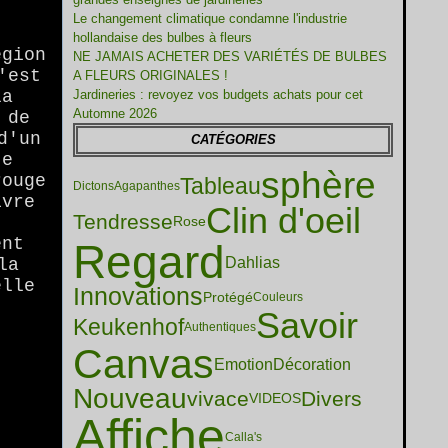
Le changement climatique condamne l'industrie
hollandaise des bulbes à fleurs
égion
NE JAMAIS ACHETER DES VARIÉTÉS DE BULBES
'est
A FLEURS ORIGINALES !
la
Jardineries : revoyez vos budgets achats pour cet
Automne 2026
 de
d'un
CATÉGORIES
te
sphère
rouge
Tableau
Dictons
Agapanthes
ivre
Clin d'oeil
Tendresse
Rose
ent
Regard
Dahlias
la
elle
Innovations
Protégé
Couleurs
Savoir
Keukenhof
Authentiques
Canvas
Emotion
Décoration
Nouveau
vivace
Divers
VIDEOS
Affiche
Calla's