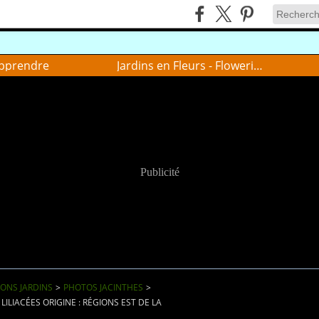
pprendre
Jardins en Fleurs - Flowering gardens
Publicité
IONS JARDINS
>
PHOTOS JACINTHES
>
 LILIACÉES ORIGINE : RÉGIONS EST DE LA