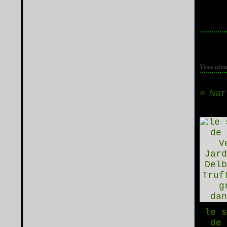
Vous aime
Nar
le 
de