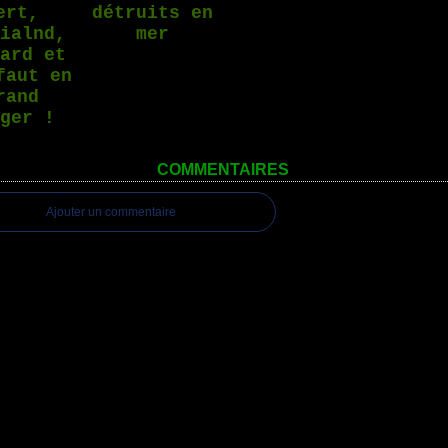
ert,
détruits en
dialnd,
mer
bard et
faut en
rand
nger !
COMMENTAIRES
Ajouter un commentaire