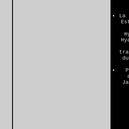
La 
Es
m
Hy
tra
du
P
Ja