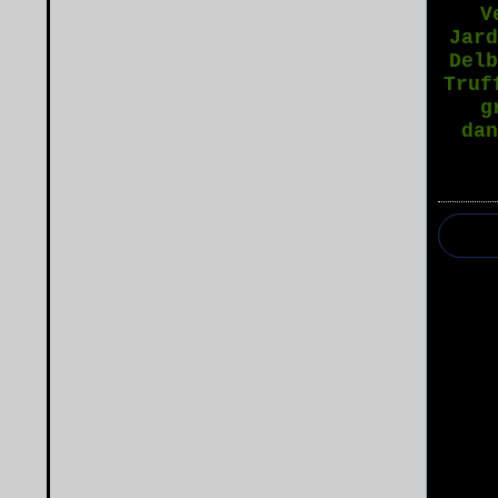
V
Jar
Del
Truf
g
da