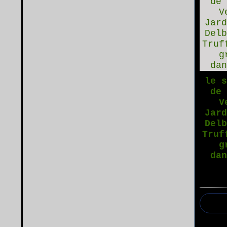
le 
de
V
Jar
Del
Truf
g
da