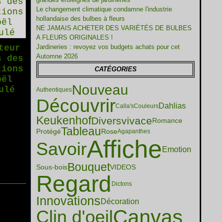
Le changement climatique condamne l'industrie
hollandaise des bulbes à fleurs
NE JAMAIS ACHETER DES VARIÉTÉS DE BULBES
A FLEURS ORIGINALES !
teur
Jardineries : revoyez vos budgets achats pour cet
Automne 2026
s des
tions
CATÉGORIES
oël
Nouveau
ulé
Authentiques
Découvrir
Dahlias
Calla's
Couleurs
Keukenhof
Divers
vivace
Romance
Tableau
Protégé
Rose
Agapanthes
Affiche
Savoir
Emotion
Bouquet
Sous-bois
VIDEOS
Regard
Dictons
Innovations
Décoration
Canvas
Clin d'oeil