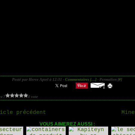
Posté par Herve Aptel à 12:31 -
Commentaires [
…
]
- Permalien [
#
]
z ?
0 vote
icle précédent
Mine
VOUS AIMEREZ AUSSI :