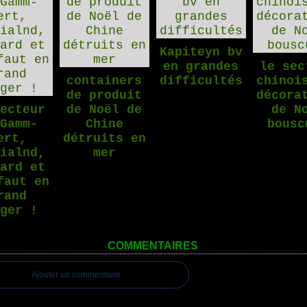
Kapiteyn bv
en grandes
le sec
containers
difficultés
chinoi
de produit
décora
secteur
de Noël de
de N
 Gamm-
Chine
bousc
ert,
détruits en
dialnd,
mer
bard et
faut en
rand
nger !
COMMENTAIRES
Ajouter un commentaire