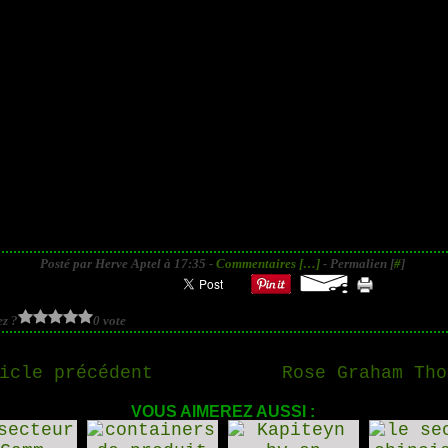
Posté par Herve Aptel à 17:35 -
Commentaires [
…
]
- Permalien [
#
]
z ?
0 vote
icle précédent
Rose Graham Tho
VOUS AIMEREZ AUSSI :