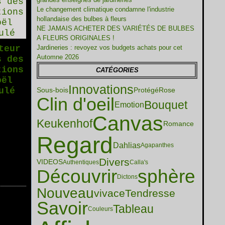
Le changement climatique condamne l'industrie
hollandaise des bulbes à fleurs
NE JAMAIS ACHETER DES VARIÉTÉS DE BULBES
A FLEURS ORIGINALES !
teur
Jardineries : revoyez vos budgets achats pour cet
Automne 2026
s des
tions
CATÉGORIES
oël
Innovations
ulé
Sous-bois
Protégé
Rose
Clin d'oeil
Bouquet
Emotion
Canvas
Keukenhof
Romance
Regard
Dahlias
Agapanthes
Divers
VIDEOS
Authentiques
Calla's
Découvrir
sphère
Dictons
Nouveau
vivace
Tendresse
Savoir
Tableau
Couleurs