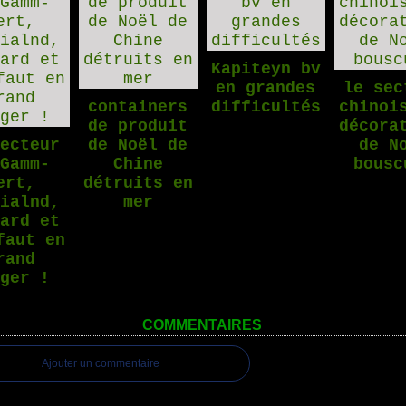
Kapiteyn bv
en grandes
le sec
containers
difficultés
chinoi
de produit
décora
secteur
de Noël de
de N
 Gamm-
Chine
bousc
ert,
détruits en
dialnd,
mer
bard et
faut en
rand
nger !
COMMENTAIRES
Ajouter un commentaire