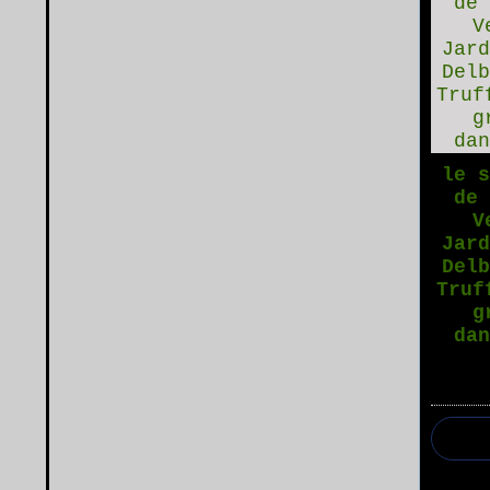
le 
de
V
Jar
Del
Truf
g
da