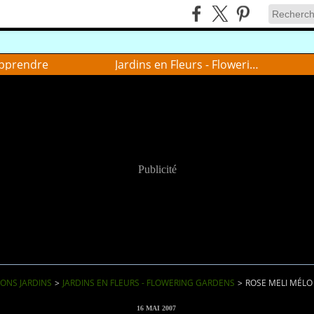
pprendre
Jardins en Fleurs - Flowering gardens
Publicité
IONS JARDINS
>
JARDINS EN FLEURS - FLOWERING GARDENS
>
ROSE MELI MÉLO
16 MAI 2007