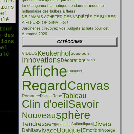
Le changement climatique condamne l'industrie
hollandaise des bulbes à fleurs
NE JAMAIS ACHETER DES VARIÉTÉS DE BULBES
A FLEURS ORIGINALES !
teur
Jardineries : revoyez vos budgets achats pour cet
Automne 2026
s des
tions
CATÉGORIES
oël
Keukenhof
VIDEOS
Sous-bois
ulé
Innovations
Décoration
Calla's
Affiche
Couleurs
Regard
Canvas
Tableau
Romance
Rose
Dictons
Clin d'oeil
Savoir
sphère
Nouveau
Tendresse
Divers
Agapanthes
Authentiques
Bouquet
vivace
Dahlias
Emotion
Protégé