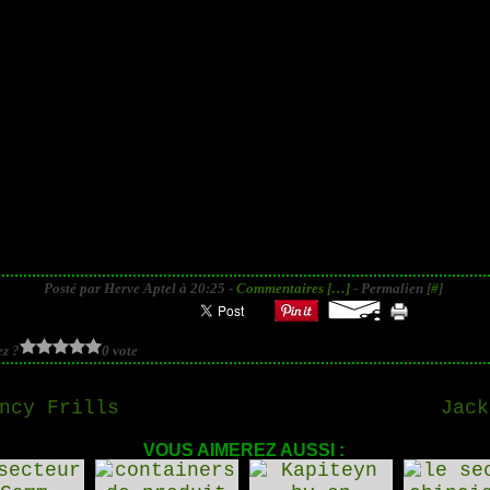
Posté par Herve Aptel à 20:25 -
Commentaires [
…
]
- Permalien [
#
]
z ?
0 vote
ncy Frills
Jack
VOUS AIMEREZ AUSSI :