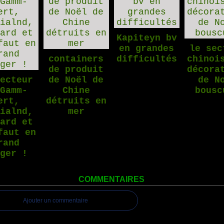
Kapiteyn bv
en grandes
le sec
containers
difficultés
chinoi
de produit
décora
secteur
de Noël de
de N
 Gamm-
Chine
bousc
ert,
détruits en
dialnd,
mer
bard et
faut en
rand
nger !
COMMENTAIRES
Ajouter un commentaire