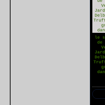
le 
de
V
Jar
Del
Truf
g
da