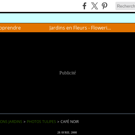
pprendre
Jardins en Fleurs - Flowering gardens
Publicité
IONS JARDINS
>
PHOTOS TULIPES
>
CAFÉ NOIR
28 AVRIL 2008