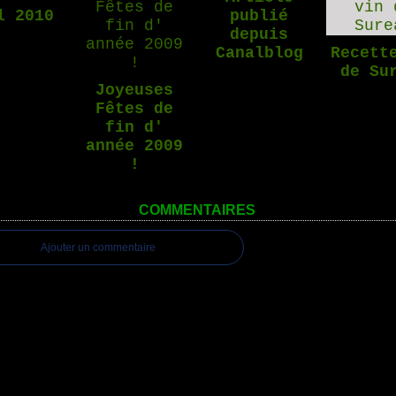
l 2010
publié
depuis
Canalblog
Recett
de Su
Joyeuses
Fêtes de
fin d'
année 2009
!
COMMENTAIRES
Ajouter un commentaire