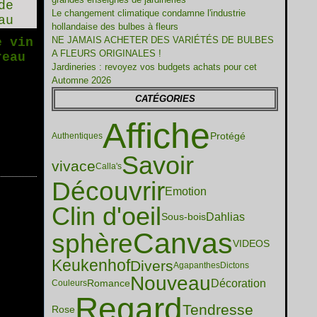
Le changement climatique condamne l'industrie
hollandaise des bulbes à fleurs
NE JAMAIS ACHETER DES VARIÉTÉS DE BULBES
e vin
A FLEURS ORIGINALES !
reau
Jardineries : revoyez vos budgets achats pour cet
Automne 2026
CATÉGORIES
Affiche
Protégé
Authentiques
Savoir
vivace
Calla's
Découvrir
Emotion
Clin d'oeil
Dahlias
Sous-bois
Canvas
sphère
VIDEOS
Keukenhof
Divers
Agapanthes
Dictons
Nouveau
Décoration
Romance
Couleurs
Regard
Tendresse
Rose