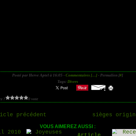
Posté par Herve Aptel à 16:05 -
Commentaires [
…
]
- Permalien [
#
]
Tags:
Divers
z ?
0 vote
icle précédent
sièges origin
VOUS AIMEREZ AUSSI :
Article