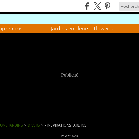
pprendre
Jardins en Fleurs - Flowering gardens
Publicité
IONS JARDINS
>
DIVERS
>
- INSPIRATIONS JARDINS
17 MAI 2009