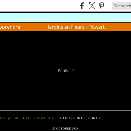
pprendre
Jardins en Fleurs - Flowering gardens
Publicité
IONS JARDINS
>
PHOTOS JACINTHES
>
QUATUOR DE JACINTHES
27 OCTOBRE 2009