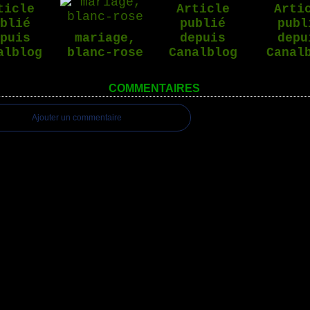
ticle
Article
Arti
ublié
publié
publ
epuis
mariage,
depuis
depu
alblog
blanc-rose
Canalblog
Canal
COMMENTAIRES
Ajouter un commentaire