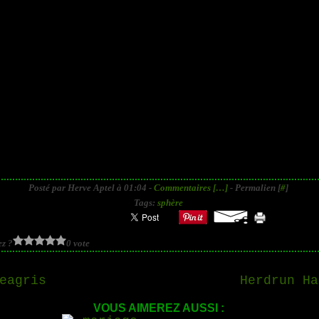
Posté par Herve Aptel à 01:04 -
Commentaires [
…
]
- Permalien [
#
]
Tags:
sphère
z ?
0 vote
eagris
Herdrun Ha
VOUS AIMEREZ AUSSI :