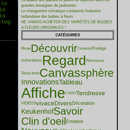
cle
grandes enseignes de jardineries
ié
Le changement climatique condamne l'industrie
is
hollandaise des bulbes à fleurs
blog
NE JAMAIS ACHETER DES VARIÉTÉS DE BULBES
A FLEURS ORIGINALES !
CATÉGORIES
Découvrir
Rose
Protégé
Couleurs
Regard
Romance
Authentiques
Canvas
sphère
Sous-bois
Innovations
Tableau
Affiche
Tendresse
Calla's
vivace
Divers
Décoration
VIDEOS
Savoir
Keukenhof
Clin d'oeil
Emotion