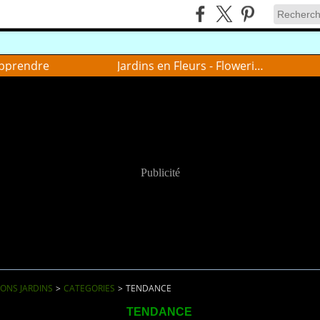
pprendre
Jardins en Fleurs - Flowering gardens
Publicité
IONS JARDINS
>
CATEGORIES
>
TENDANCE
TENDANCE