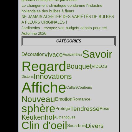
Le changement climatique condamne l'industrie
hollandaise des bulbes à fleurs
NE JAMAIS ACHETER DES VARIÉTÉS DE BULBES
A FLEURS ORIGINALES !
Jardineries : revoyez vos budgets achats pour cet
Automne 2026
CATÉGORIES
Savoir
vivace
Décoration
Agapanthes
Regard
Bouquet
VIDEOS
Innovations
Dictons
Affiche
Calla's
Couleurs
Nouveau
Emotion
Romance
sphère
Tendresse
Protégé
Rose
Keukenhof
Authentiques
Clin d'oeil
Divers
Sous-bois