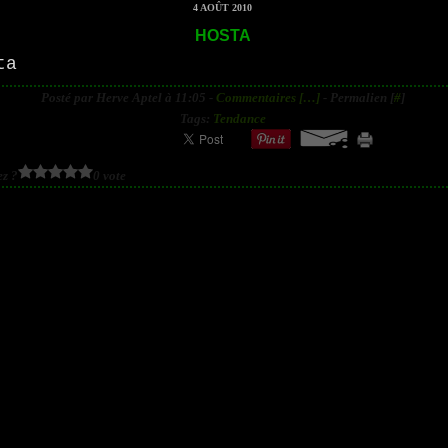
4 AOÛT 2010
HOSTA
Posté par Herve Aptel à 11:05 -
Commentaires [
…
]
- Permalien [
#
]
Tags:
Tendance
z ?
0 vote