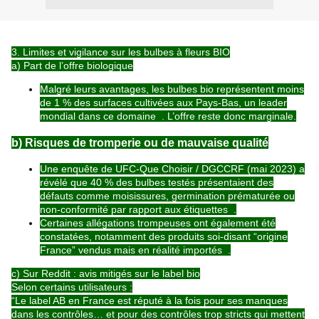
3. Limites et vigilance sur les bulbes à fleurs BIO
a) Part de l’offre biologique
Malgré leurs avantages, les
bulbes bio représentent moins
de 1 % des surfaces cultivées aux Pays-Bas
, un leader
mondial dans ce domaine
. L’offre reste donc marginale.
b) Risques de tromperie ou de mauvaise qualité
Une enquête de
UFC-Que Choisir / DGCCRF
(mai 2023) a
révélé que
40 % des bulbes testés
présentaient des
défauts comme moisissures, germination prématurée ou
non-conformité par rapport aux étiquettes
.
Certaines allégations trompeuses ont également été
constatées, notamment des produits soi-disant “origine
France” vendus mais en réalité importés
.
c) Sur Reddit : avis mitigés sur le label bio
Selon certains utilisateurs :
“Le label AB en France est réputé à la fois pour ses manques
dans les contrôles… et pour des contrôles trop stricts qui mettent