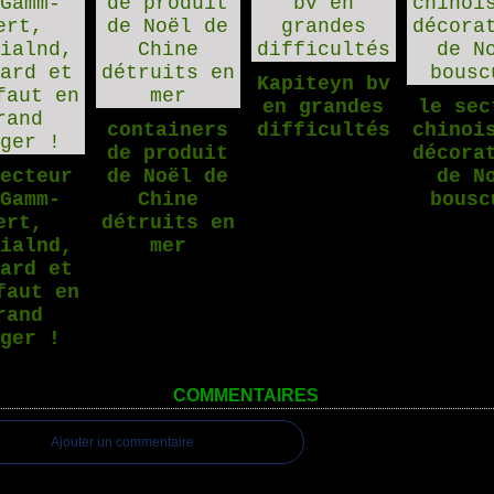
Kapiteyn bv
en grandes
le sec
containers
difficultés
chinoi
de produit
décora
secteur
de Noël de
de N
 Gamm-
Chine
bousc
ert,
détruits en
dialnd,
mer
bard et
faut en
rand
nger !
COMMENTAIRES
Ajouter un commentaire