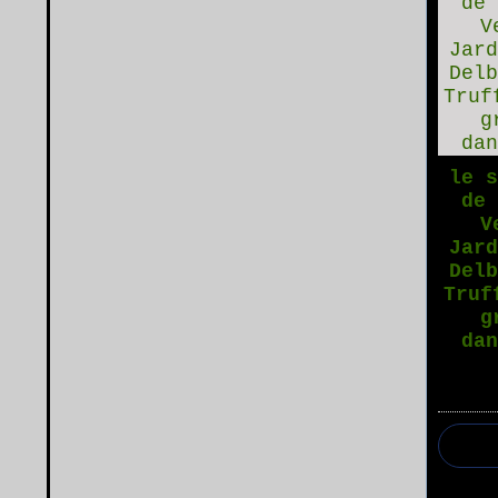
le 
de
V
Jar
Del
Truf
g
da