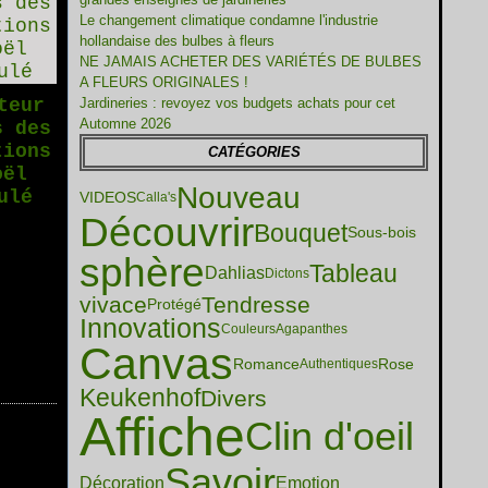
Le changement climatique condamne l'industrie
hollandaise des bulbes à fleurs
NE JAMAIS ACHETER DES VARIÉTÉS DE BULBES
A FLEURS ORIGINALES !
teur
Jardineries : revoyez vos budgets achats pour cet
Automne 2026
s des
tions
CATÉGORIES
oël
Nouveau
ulé
VIDEOS
Calla's
Découvrir
Bouquet
Sous-bois
sphère
Tableau
Dahlias
Dictons
vivace
Tendresse
Protégé
Innovations
Couleurs
Agapanthes
Canvas
Romance
Rose
Authentiques
Keukenhof
Divers
Affiche
Clin d'oeil
Savoir
Décoration
Emotion