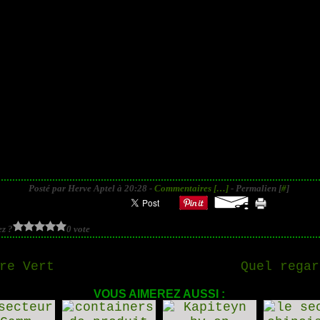
Posté par Herve Aptel à 20:28 -
Commentaires [
…
]
- Permalien [
#
]
z ?
0 vote
re Vert
Quel regar
VOUS AIMEREZ AUSSI :