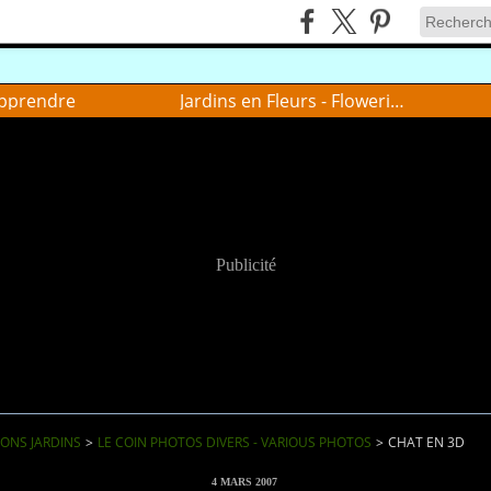
pprendre
Jardins en Fleurs - Flowering gardens
Publicité
IONS JARDINS
>
LE COIN PHOTOS DIVERS - VARIOUS PHOTOS
>
CHAT EN 3D
4 MARS 2007