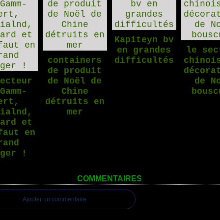
Kapiteyn bv
en grandes
le sec
containers
difficultés
chinoi
de produit
décora
secteur
de Noël de
de N
 Gamm-
Chine
bousc
ert,
détruits en
dialnd,
mer
bard et
faut en
rand
nger !
COMMENTAIRES
Ajouter un commentaire