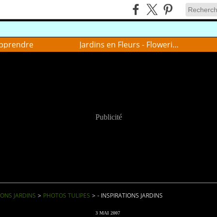
pprendre
Jardins en Fleurs - Flowering gardens
Publicité
IONS JARDINS
>
PHOTOS TULIPES
>
- INSPIRATIONS JARDINS
3 MAI 2007