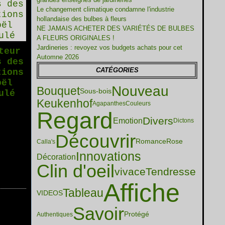
Le changement climatique condamne l'industrie
hollandaise des bulbes à fleurs
NE JAMAIS ACHETER DES VARIÉTÉS DE BULBES
A FLEURS ORIGINALES !
Jardineries : revoyez vos budgets achats pour cet
teur
Automne 2026
s des
CATÉGORIES
tions
oël
Nouveau
Bouquet
Sous-bois
ulé
Keukenhof
Agapanthes
Couleurs
Regard
Divers
Emotion
Dictons
Découvrir
Romance
Rose
Calla's
Innovations
Décoration
Clin d'oeil
vivace
Tendresse
Affiche
Tableau
VIDEOS
Savoir
Protégé
Authentiques