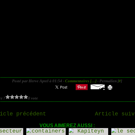
Posté par Herve Aptel à 01:54 -
Commentaires [
…
]
- Permalien [
#
]
z ?
0 vote
icle précédent
Article suiv
VOUS AIMEREZ AUSSI :