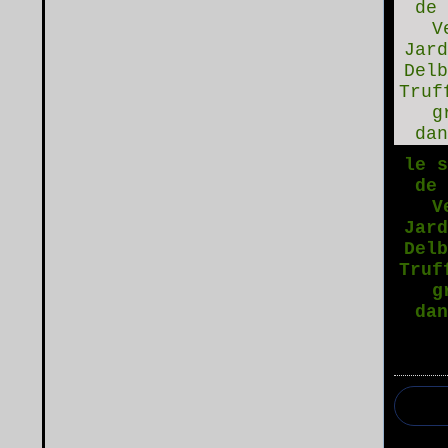
le 
de
V
Jar
Del
Truf
g
da