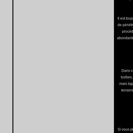
Il est tou
de pénétr
procéd
abondantes
Dans c
bulbes
mais éga
terrain
Si vous p