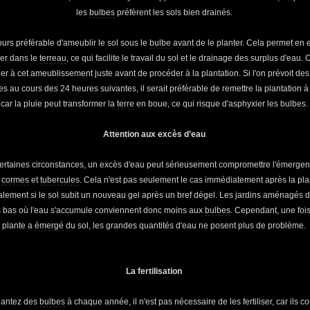
les
bulbes
préfèrent les sols bien drainés.
jours préférable d'ameublir le sol sous le
bulbe
avant de le planter. Cela permet en eff
er dans le
terreau
, ce qui facilite le travail du sol et le drainage des surplus d'eau. 
er à cet ameublissement juste avant de procéder à la plantation. Si l'on prévoit des
 au cours des 24 heures suivantes, il serait préférable de remettre la plantation à 
car la pluie peut transformer la
terre
en boue, ce qui risque d'asphyxier les
bulbes
.
Attention aux excès d’eau
ertaines circonstances, un excès d'eau peut sérieusement compromettre l'émerge
,
cormes
et
tubercules
. Cela n'est pas seulement le cas immédiatement après la pla
lement si le sol subit un nouveau gel après un bref dégel. Les jardins aménagés 
s bas où l'eau s'accumule conviennent donc moins aux
bulbes
. Cependant, une fois
plante a
émergé
du sol, les grandes quantités d'eau ne posent plus de problème.
La fertilisation
lantez des
bulbes
à chaque année, il n'est pas nécessaire de les fertiliser, car ils c