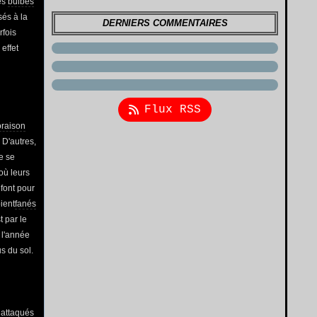
les
bulbes
sés à la
DERNIERS COMMENTAIRES
rfois
 effet
Flux RSS
oraison
 D'autres,
e se
où leurs
 font pour
oient
fanés
t par le
 l'année
s du sol.
 attaqués