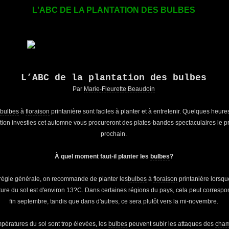
L'ABC DE LA PLANTATION DES BULBES
L’ABC de la plantation des bulbes
Par
Marie-Fleurette Beaudoin
s
bulbes
à
floraison
printanière sont faciles à planter et à entretenir. Quelques heure
ation investies cet automne vous procureront des plates-bandes spectaculaires le p
prochain.
À quel moment faut-il planter les
bulbes
?
règle générale, on recommande de planter les
bulbes
à
floraison
printanière lorsqu
ure du sol est d'environ 13?C. Dans certaines régions du pays, cela peut correspo
fin septembre, tandis que dans d'autres, ce sera plutôt vers la mi-novembre.
mpératures du sol sont trop élevées, les
bulbes
peuvent subir les attaques des
cha