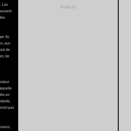
s
. Les
Publicité
peuvent
 dès
r. Ils
es, aux
aussi de
es, de
ondeur
laquelle
llée en
stante,
rront pas
essous,