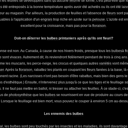
Si les feuilles se développent sans qu'aucune
fleur
ne se forme, c'est peut-être que 
as été entreposés à la bonne température après avoir été achetés ou ils ont été lais
eur au magasin. Par ailleurs, la production de feuilles et l'absence de
fleurs
sont pa
buables à l'application d'un
engrais
trop riche en azote sur la
pelouse
. L'azote est en
excellent pour la croissance, mais pas pour la
floraison
.
Doit-on déterrer les
bulbes
printaniers après qu'ils ont fleuri?
onse est non. Au Canada, à cause de nos hivers froids, presque tous les
bulbes
à
fl
re sont
vivaces
. Autrement dit, ils reviendront fidèlement pendant de trois à cinq ans.
e les muscaris, les perce-neige, les crocus et quelques autres
variétés
vont mêm
ser
. Après la
floraison
, rabattez les plants en coupant les
fleurs
fanées à la base, là 
nent racine. (Les narcisses n'ont pas besoin d'être rabattus, mais bien des gens le
s d'esthétique.) Ensuite, n'intervenez plus jusqu'à ce que les
tiges
et le feuillage s
. Il ne faut pas mettre en ballot, ni tresser ou attacher les feuilles. À ce stade-ci, c'es
us de
photosynthèse
que les
bulbes
se nourrissent en vue de produire au cours de
 Lorsque le feuillage est bien mort, vous pouvez le couper à environ 5 cm au-dessu
Les ennemis des
bulbes
al, les
bulbes
sont peu touchés par les insectes et les maladies, ils sont davantage