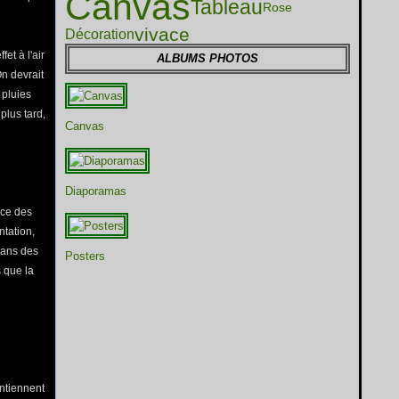
Canvas
Tableau
Rose
vivace
Décoration
et à l'air
ALBUMS PHOTOS
On devrait
 pluies
plus tard,
Canvas
Diaporamas
nce des
ntation,
dans des
Posters
 que la
ontiennent