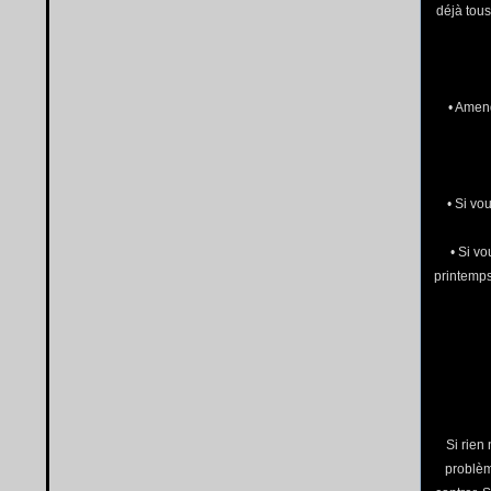
déjà tous
• Amen
• Si vo
• Si vo
printemps
Si rien
problèm