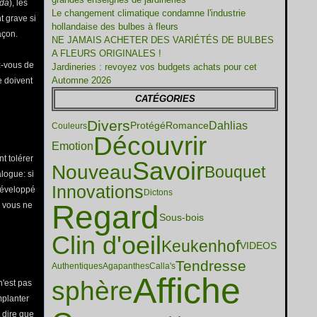
da
), les
Le changement climatique condamne l'industrie
nt grave si
hollandaise des bulbes à fleurs
açon.
NE JAMAIS ACHETER DES VARIÉTÉS DE BULBES
A FLEURS ORIGINALES !
z-vous de
Jardineries : revoyez vos budgets achats pour cet
Automne 2026
 doivent
CATÉGORIES
Divers
Dahlias
Protégé
Romance
Couleurs
Découvrir
Emotion
t tolérer
Savoir
Nouveau
Bouquet
logue: si
Innovations
développé
Dictons
Regard
e vous ne
Sous-bois
Clin d'oeil
Keukenhof
VIDEOS
Tendresse
Authentiques
Agapanthes
Calla's
Affiche
sphère
'est pas
mplanter
 dire que