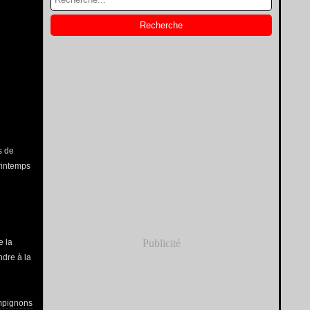
s de
rintemps
e la
Publicité
ndre à la
mpignons