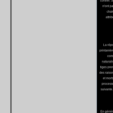
contrer. 
n'ont p
chal
attri
La rép
printaniè
comm
naturali
tiges
pren
des raison
et morts
process
suivante.
En génér