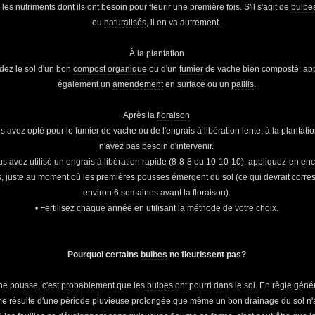
 les nutriments dont ils ont besoin pour fleurir une première fois. S'il s'agit de
bulbe
ou
naturalisés
, il en va autrement.
À la plantation
dez le sol d'un bon
compost
organique
ou d'un
fumier
de vache bien composté; ap
également un
amendement
en surface ou un
paillis
.
Après la
floraison
us avez opté pour le
fumier
de vache ou de l'engrais à libération lente, à la plantati
n'avez pas besoin d'intervenir.
us avez utilisé un
engrais
à libération rapide (8-8-8 ou 10-10-10), appliquez-en en
, juste au moment où les premières pousses émergent du sol (ce qui devrait corre
environ 6 semaines avant la
floraison
).
• Fertilisez chaque année en utilisant la méthode de votre choix.
Pourquoi certains
bulbes
ne fleurissent pas?
 ne pousse, c'est probablement que les
bulbes
ont pourri dans le sol. En règle géné
e résulte d'une période pluvieuse prolongée que même un bon drainage du sol n'