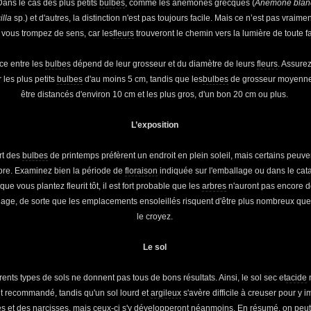
Dans le cas des plus petits
bulbes
, comme les anémones grecques (
Anemone blan
illa
sp.) et d'autres, la distinction n'est pas toujours facile. Mais ce n’est pas vraime
 vous trompez de sens, car les
fleurs
trouveront le chemin vers la lumière de toute f
ce entre les
bulbes
dépend de leur grosseur et du diamètre de leurs
fleurs
. Assure
 les plus petits
bulbes
d'au moins 5 cm, tandis que les
bulbes
de grosseur moyenne
être distancés d'environ 10 cm et les plus gros, d'un bon 20 cm ou plus.
L’exposition
rt des
bulbes
de printemps préfèrent un endroit en plein soleil, mais certains peuven
bre. Examinez bien la période de
floraison
indiquée sur l'emballage ou dans le cata
que vous plantez fleurit tôt, il est fort probable que les
arbres
n'auront pas encore 
illage, de sorte que les emplacements ensoleillés risquent d'être plus nombreux qu
le croyez.
Le sol
rents types de sols ne donnent pas tous de bons résultats. Ainsi, le sol sec et
acide
n
t recommandé, tandis qu'un sol lourd et
argileux
s'avère difficile à creuser pour y i
es et des narcisses, mais ceux-ci s'y développeront néanmoins. En résumé, on peut