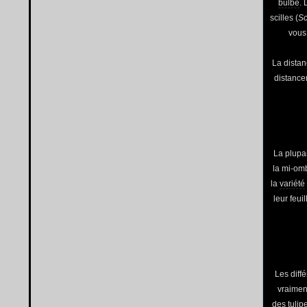
bulbe
. 
scilles (
Sc
vous
La distan
distancer
La plupa
la mi-om
la
variété
leur feu
Les diffé
vraimen
des tulip