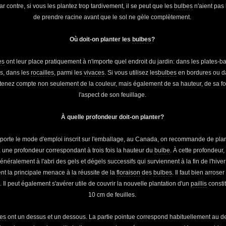
ar contre, si vous les plantez trop tardivement, il se peut que les
bulbes
n'aient pas
de prendre racine avant que le sol ne gèle complètement.
Où doit-on planter les
bulbes
?
es
ont leur place pratiquement à n'importe quel endroit du jardin: dans les plates-b
s, dans les
rocailles
, parmi les
vivaces
. Si vous utilisez les
bulbes
en bordures ou d
 tenez compte non seulement de la couleur, mais également de sa hauteur, de sa f
l'aspect de son feuillage.
À quelle profondeur doit-on planter?
porte le mode d'emploi inscrit sur l'emballage, au Canada, on recommande de plan
 une profondeur correspondant à trois fois la hauteur du
bulbe
. À cette profondeur,
énéralement à l'abri des gels et dégels successifs qui surviennent à la fin de l'hiver
ent la principale menace à la réussite de la
floraison
des
bulbes
. Il faut bien arrose
. Il peut également s'avérer utile de couvrir la nouvelle plantation d'un
paillis
consti
10 cm de feuilles.
bes
ont un dessus et un dessous. La partie pointue correspond habituellement au 