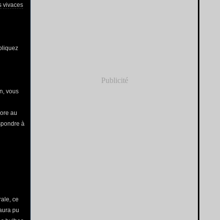
s
vivaces
pliquez
Publicité
on, vous
core au
spondre à
rale, ce
aura pu