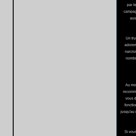
par l
campagn
aus
Un tru
adorent
narciss
nombr
Au mo
recomma
vous d
fonctio
jusqu'au 
Si vou