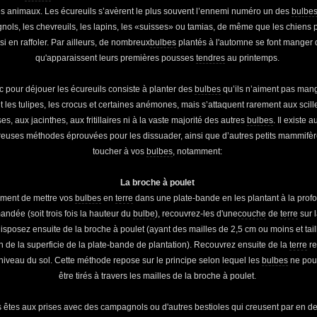
es animaux. Les écureuils s’avèrent le plus souvent l’ennemi numéro un des
bulbe
ols, les chevreuils, les lapins, les «suisses» ou tamias, de même que les chiens 
si en raffoler. Par ailleurs, de nombreux
bulbes
plantés à l'automne se font manger
qu'apparaissent leurs premières pousses
tendres
au printemps.
c pour déjouer les écureuils consiste à planter des
bulbes
qu’ils n’aiment pas mange
 les tulipes, les crocus et certaines anémones, mais s’attaquent rarement aux scill
es, aux jacinthes, aux fritillaires ni à la vaste majorité des autres
bulbes
. Il existe 
euses méthodes éprouvées pour les dissuader, ainsi que d’autres petits mammifèr
toucher à vos
bulbes
, notamment:
La broche à poulet
ment de mettre vos
bulbes
en
terre
dans une plate-bande en les plantant à la prof
ndée (soit trois fois la hauteur du
bulbe
), recouvrez-les d'une
couche
de
terre
sur 
isposez ensuite de la broche à poulet (ayant des mailles de 2,5 cm ou moins et tai
n de la superficie de la plate-bande de plantation). Recouvrez ensuite de la
terre
re
niveau du sol. Cette méthode repose sur le principe selon lequel les
bulbes
ne pou
être tirés à travers les mailles de la broche à poulet.
s êtes aux prises avec des campagnols ou d'autres bestioles qui creusent par en d