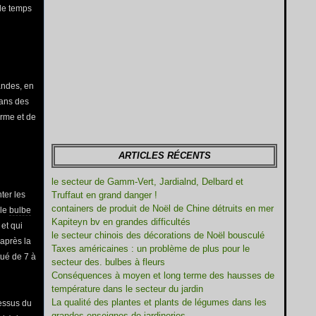
 le temps
andes, en
ans des
orme et de
ARTICLES RÉCENTS
le secteur de Gamm-Vert, Jardialnd, Delbard et
ter les
Truffaut en grand danger !
containers de produit de Noël de Chine détruits en mer
 le
bulbe
Kapiteyn bv en grandes difficultés
 et qui
le secteur chinois des décorations de Noël bousculé
r après la
Taxes américaines : un problème de plus pour le
tué de 7 à
secteur des. bulbes à fleurs
Conséquences à moyen et long terme des hausses de
température dans le secteur du jardin
La qualité des plantes et plants de légumes dans les
dessus du
grandes enseignes de jardineries