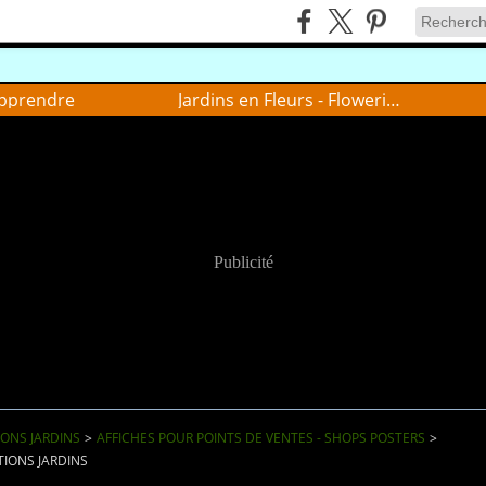
pprendre
Jardins en Fleurs - Flowering gardens
Publicité
IONS JARDINS
>
AFFICHES POUR POINTS DE VENTES - SHOPS POSTERS
>
ATIONS JARDINS