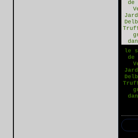
le 
de
V
Jar
Del
Truf
g
da