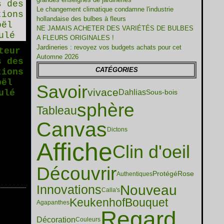
Le changement climatique condamne l'industrie
hollandaise des bulbes à fleurs
NE JAMAIS ACHETER DES VARIÉTÉS DE BULBES
A FLEURS ORIGINALES !
Jardineries : revoyez vos budgets achats pour cet
teur
Automne 2026
s des
CATÉGORIES
tions
oël
Savoir
vivace
ulé
Dahlias
Sous-bois
sphère
Tableau
Canvas
Dictons
Affiche
Clin d'oeil
Découvrir
Protégé
Rose
Authentiques
Nouveau
Innovations
Calla's
Keukenhof
Bouquet
Agapanthes
Regard
Décoration
Couleurs