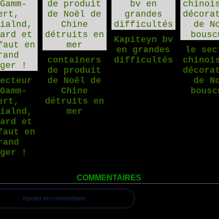
Kapiteyn bv
en grandes
le sec
containers
difficultés
chinoi
de produit
décora
secteur
de Noël de
de N
 Gamm-
Chine
bousc
ert,
détruits en
dialnd,
mer
bard et
faut en
rand
nger !
COMMENTAIRES
Ajouter un commentaire