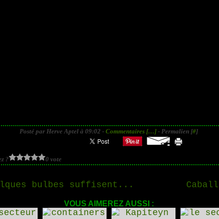
Posté par Herve Aptel à 09:02 -
Commentaires [
…
]
- Permalien [
#
]
z ?
0 vote
lques bulbes suffisent...
Caball
VOUS AIMEREZ AUSSI :